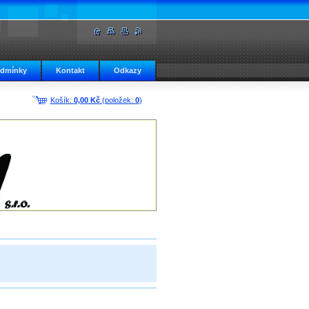
odmínky
Kontakt
Odkazy
Košík:
0,00 Kč
(položek:
0
)
Obchod - Držáky