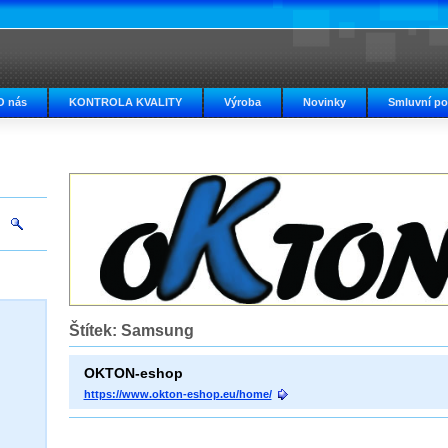
O nás
KONTROLA KVALITY
Výroba
Novinky
Smluvní p
Štítek: Samsung
OKTON-eshop
https://www.okton-eshop.eu/home/