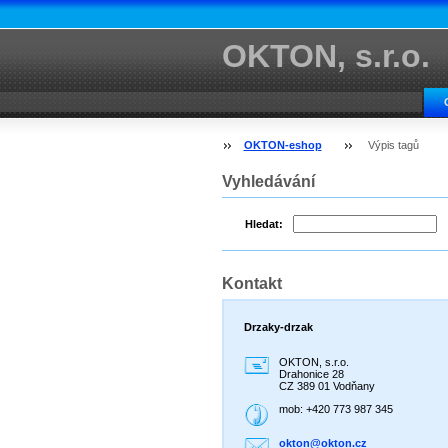
OKTON, s.r.o.
OKTON-eshop
Výpis tagů
Vyhledávání
Hledat:
Kontakt
Drzaky-drzak
OKTON, s.r.o.
Drahonice 28
CZ 389 01 Vodňany
mob: +420 773 987 345
okton@ok
ton.cz