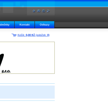
odmínky
Kontakt
Odkazy
Košík:
0,00 Kč
(položek:
0
)
Obchod - Držáky