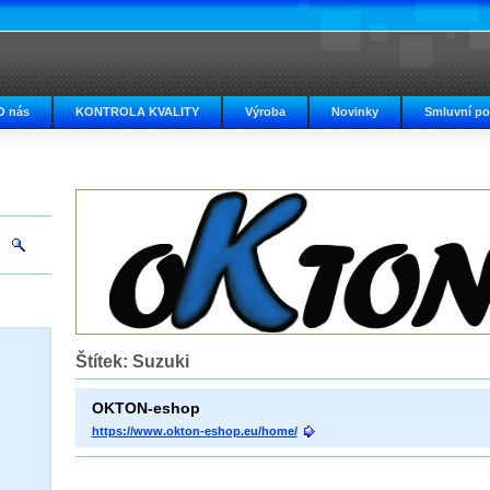
O nás
KONTROLA KVALITY
Výroba
Novinky
Smluvní p
Štítek: Suzuki
OKTON-eshop
https://www.okton-eshop.eu/home/