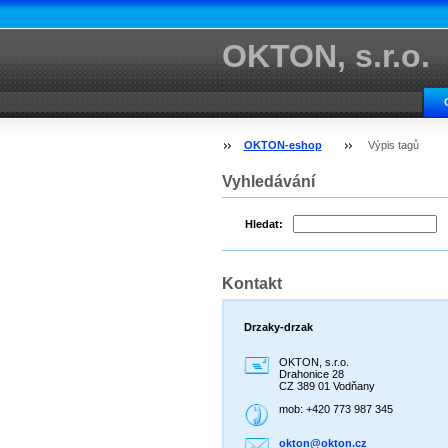
OKTON, s.r.o.
OKTON-eshop
Výpis tagů
Vyhledávání
Hledat:
Kontakt
Drzaky-drzak
OKTON, s.r.o.
Drahonice 28
CZ 389 01 Vodňany
mob: +420 773 987 345
okton@ok
ton.cz